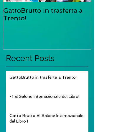
GattoBrutto in trasferta a
-1 al Salone 
Trento!
del Libro!
Recent Posts
GattoBrutto in trasferta a Trento!
-1 al Salone Internazionale del Libro!
Gatto Brutto Al Salone Internazionale
del Libro !